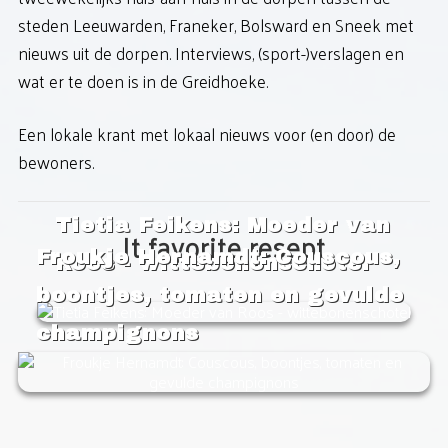
steden Leeuwarden, Franeker, Bolsward en Sneek met
IT FAVORITE RESEPT
nieuws uit de dorpen. Interviews, (sport-)verslagen en
wat er te doen is in de Greidhoeke.
BOEKEN
Een lokale krant met lokaal nieuws voor (en door) de
POLITIKE REKLAME
bewoners.
Tietia Feikens: Moeder van
It favorite resept
Froukje Hernamdt: Couscous,
Roos - wittebonenschotel
boontjes, tomaten en gevulde
champignons