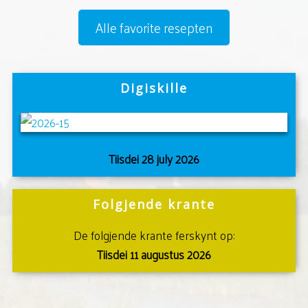
Alle favorite resepten
Digiskille
Tiisdei 28 july 2026
Folgjende krante
De folgjende krante ferskynt op:
Tiisdei 11 augustus 2026