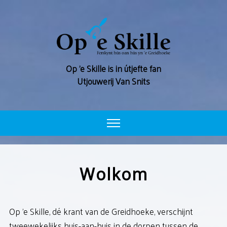
Op ’e Skille is in útjefte fan
Utjouwerij Van Snits
WOLKOM
Wolkom
ARGYF
ADVERTEARJE
Op 'e Skille, dé krant van de Greidhoeke, verschijnt
FERSKININGSDATA
tweewekelijks huis-aan-huis in de dorpen tussen de