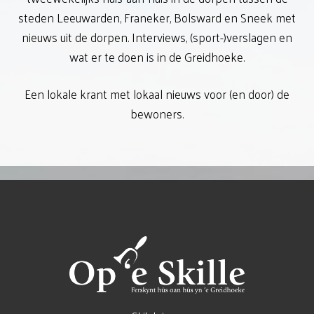
steden Leeuwarden, Franeker, Bolsward en Sneek met
IT FAVORITE RESEPT
nieuws uit de dorpen. Interviews, (sport-)verslagen en
wat er te doen is in de Greidhoeke.
BOEKEN
Een lokale krant met lokaal nieuws voor (en door) de
POLITIKE REKLAME
bewoners.