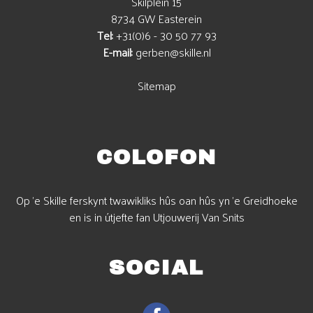
Skilplein 15
8734 GW Easterein
Tel:
+31(0)6 - 30 50 77 93
E-mail:
gerben@skille.nl
Sitemap
COLOFON
Op 'e Skille ferskynt twawikliks hûs oan hûs yn 'e Greidhoeke
en is in útjefte fan Utjouwerij Van Snits
SOCIAL