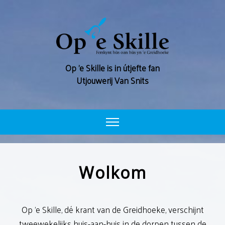
Op ’e Skille is in útjefte fan
Utjouwerij Van Snits
WOLKOM
Wolkom
ARGYF
ADVERTEARJE
Op 'e Skille, dé krant van de Greidhoeke, verschijnt
FERSKININGSDATA
tweewekelijks huis-aan-huis in de dorpen tussen de