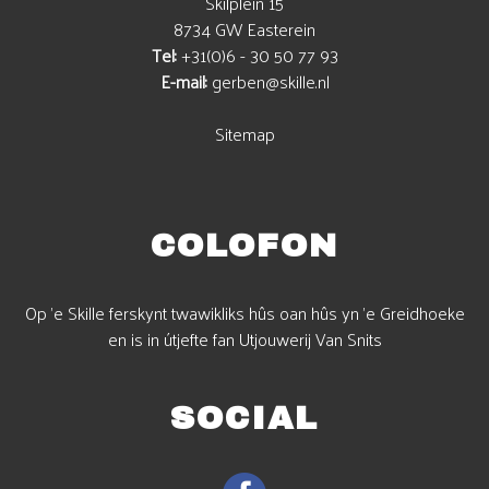
Skilplein 15
8734 GW Easterein
Tel:
+31(0)6 - 30 50 77 93
E-mail:
gerben@skille.nl
Sitemap
COLOFON
Op 'e Skille ferskynt twawikliks hûs oan hûs yn 'e Greidhoeke
en is in útjefte fan Utjouwerij Van Snits
SOCIAL